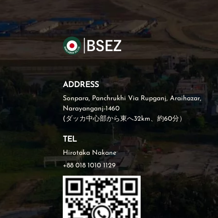
ADDRESS
Sonpara, Panchrukhi Via Rupganj, Araihazar,
Narayanganj-1460
(ダッカ中心部から東へ32km、約60分）
TEL
Hirotaka Nakane
+88 018 1010 1129