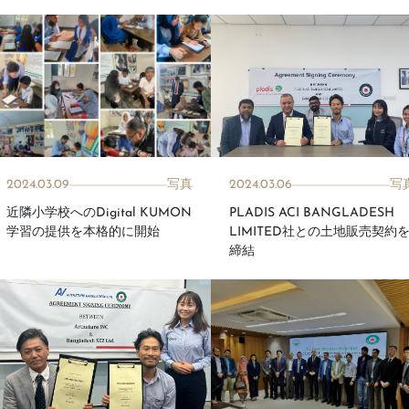
2024.03.09
写真
2024.03.06
写
近隣小学校へのDigital KUMON
PLADIS ACI BANGLADESH
学習の提供を本格的に開始
LIMITED社との土地販売契約
締結