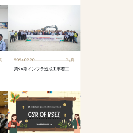
真
2024.02.20
写真
第2A期インフラ造成工事着工
を