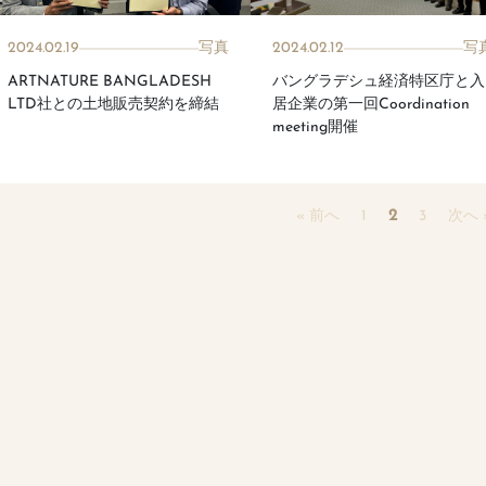
2024.02.19
写真
2024.02.12
写
ARTNATURE BANGLADESH
バングラデシュ経済特区庁と入
LTD社との土地販売契約を締結
居企業の第一回Coordination
meeting開催
« 前へ
1
2
3
次へ 