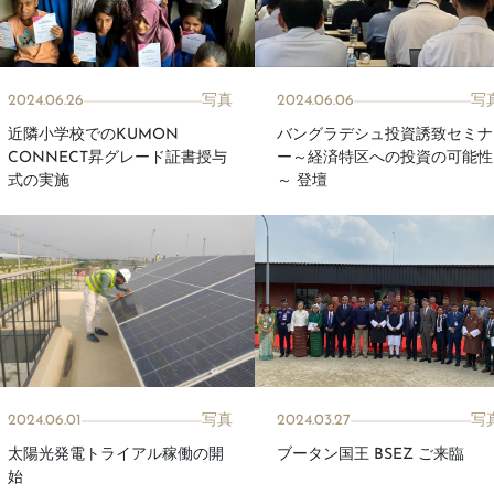
2024.06.26
写真
2024.06.06
写
近隣小学校でのKUMON
バングラデシュ投資誘致セミナ
CONNECT昇グレード証書授与
ー～経済特区への投資の可能性
式の実施
～ 登壇
2024.06.01
写真
2024.03.27
写
太陽光発電トライアル稼働の開
ブータン国王 BSEZ ご来臨
始