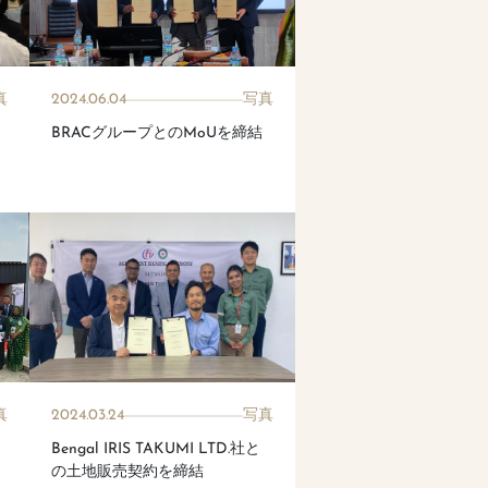
真
2024.06.04
写真
BRACグループとのMoUを締結
真
2024.03.24
写真
Bengal IRIS TAKUMI LTD.社と
の土地販売契約を締結