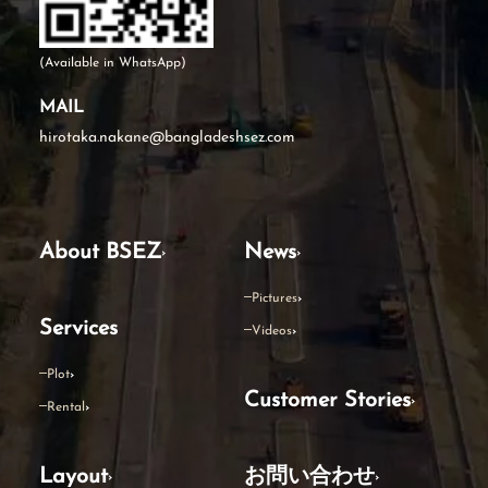
(Available in WhatsApp)
MAIL
hirotaka.nakane@bangladeshsez.com
About BSEZ
News
Pictures
Services
Videos
Plot
Customer Stories
Rental
Layout
お問い合わせ