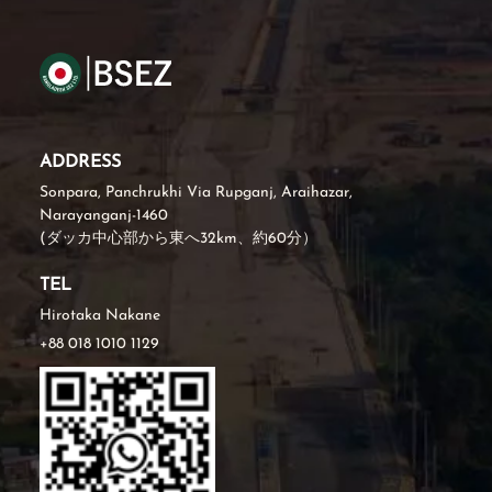
ADDRESS
Sonpara, Panchrukhi Via Rupganj, Araihazar,
Narayanganj-1460
(ダッカ中心部から東へ32km、約60分）
TEL
Hirotaka Nakane
+88 018 1010 1129