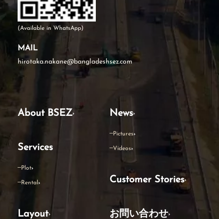
(Available in WhatsApp)
MAIL
hirotaka.nakane@bangladeshsez.com
About BSEZ
News
Pictures
Services
Videos
Plot
Customer Stories
Rental
Layout
お問い合わせ